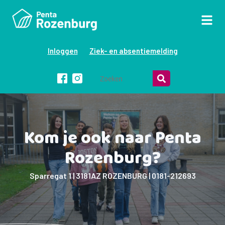
Inloggen
Ziek- en absentiemelding
Kom je ook naar Penta
Rozenburg?
Sparregat 1 | 3181AZ ROZENBURG | 0181-212693